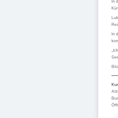
In 
Kün
Luk
Req
In 
kon
„Ic
See
Bil
Kun
Alt
Bur
Öff