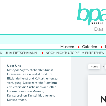
Das 
Museen
Galerien
IETSCHMANN
NOCH NICHT: UTOPIE IM ENTSTEHEN
MODER
Über Uns
Home
Mit
bpar.Digital
steht allen Kunst-
Interessierten ein Portal rund um
Bildende Kunst und Kulturthemen zur
Verfügung. Diese zentrale Plattform
erleichtert die Suche nach aktuellen
Informationen von Museen,
N
Kunstvereinen, Kunstinitiativen und
Künstler
innen.