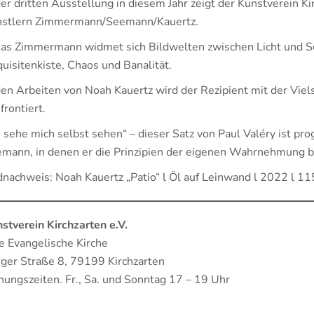
der dritten Ausstellung in diesem Jahr zeigt der Kunstverein 
stlern Zimmermann/Seemann/Kauertz.
as Zimmermann widmet sich Bildwelten zwischen Licht und S
uisitenkiste, Chaos und Banalität.
den Arbeiten von Noah Kauertz wird der Rezipient mit der Viel
frontiert.
h sehe mich selbst sehen“ – dieser Satz von Paul Valéry ist pr
mann, in denen er die Prinzipien der eigenen Wahrnehmung be
dnachweis: Noah Kauertz „Patio“ l Öl auf Leinwand l 2022 l 1
stverein Kirchzarten e.V.
e Evangelische Kirche
ger Straße 8, 79199 Kirchzarten
nungszeiten. Fr., Sa. und Sonntag 17 – 19 Uhr