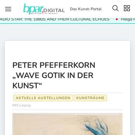
Das Kunst-Portal
 STAR: THE 1980S AND THEIR CULTURAL ECHOES
Helga Paris.
PETER PFEFFERKORN
„WAVE GOTIK IN DER
KUNST“
AKTUELLE AUSTELLUNGEN
KUNSTRÄUME
KK5 Leipzig