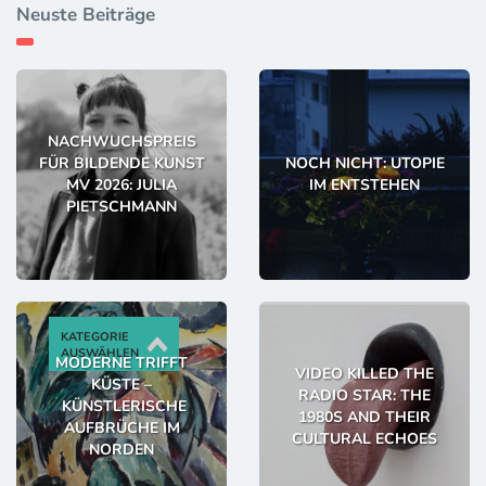
Neuste Beiträge
NACHWUCHSPREIS
FÜR BILDENDE KUNST
NOCH NICHT: UTOPIE
MV 2026: JULIA
IM ENTSTEHEN
PIETSCHMANN
KATEGORIE
AUSWÄHLEN
MODERNE TRIFFT
VIDEO KILLED THE
KÜSTE –
RADIO STAR: THE
KÜNSTLERISCHE
1980S AND THEIR
AUFBRÜCHE IM
CULTURAL ECHOES
NORDEN