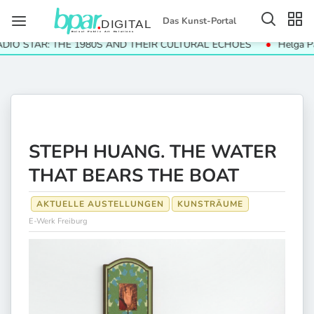
Das Kunst-Portal
O STAR: THE 1980S AND THEIR CULTURAL ECHOES
Helga Paris.
STEPH HUANG. THE WATER
THAT BEARS THE BOAT
AKTUELLE AUSTELLUNGEN
KUNSTRÄUME
E-Werk Freiburg