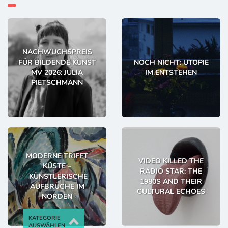
NACHWUCHSPREIS
FÜR BILDENDE KUNST
NOCH NICHT: UTOPIE
MV 2026: JULIA
IM ENTSTEHEN
PIETSCHMANN
MODERNE TRIFFT
VIDEO KILLED THE
KÜSTE –
RADIO STAR: THE
KÜNSTLERISCHE
1980S AND THEIR
AUFBRÜCHE IM
CULTURAL ECHOES
NORDEN
KATEGORIE
AUSWÄHLEN