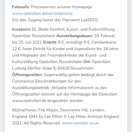
Fotosafe:
Presseservice unserer Homepage
www.opelvillen.de/service/presse
(für den Zugang lautet das Passwort Lee2021)
Kuratorin:
Dr. Beate Kemfert, Kunst- und Kulturstiftung
Opelvillen Rüsselsheim
Ausstellungsdauer:
10. Februar
bis 25. Juli 2021
Eintritt:
8 €, ermäßigt 6 €, Familienkarte:
12 €, freier Eintritt für Kinder und Jugendliche bis 18 Jahre
und Mitglieder des Freundeskreises der Kunst- und
Kulturstiftung Opelvillen Rüsselsheim
Ort:
Opelvillen,
Ludwig-Dörfler-Allee 9, 65428 Rüsselsheim
Öffnungszeiten:
Gegenwärtig gelten bedingt durch das
Coronavirus Einschränkungen für den
Ausstellungsbetrieb. Aktuelle Informationen zu den
Öffnungszeiten können auf der Homepage der Opelvillen
www.opelvillen.de eingesehen werden.
Bildnachweis: Fire Masks, Downshire Hill, London,
England 1941 by Lee Miller © Lee Miller Archives England
2021. All Rights Reserved.
www.leemiller.co.uk