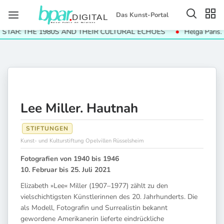
Das Kunst-Portal
AR: THE 1980S AND THEIR CULTURAL ECHOES
Helga Paris. Häu
Lee Miller. Hautnah
STIFTUNGEN
Kunst- und Kulturstiftung Opelvillen Rüsselsheim
Fotografien von 1940 bis 1946
10. Februar bis 25. Juli 2021
Elizabeth »Lee« Miller (1907–1977) zählt zu den
vielschichtigsten Künstlerinnen des 20. Jahrhunderts. Die
als Modell, Fotografin und Surrealistin bekannt
gewordene Amerikanerin lieferte eindrückliche