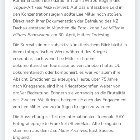
Römer erschien kurz darauf im Juni 1945 zu Beginn des
Vogue
-Artikels
Nazi Harvest
. Auf das unfassbare Leid in
den Konzentrationslagern sollte Lee Miller noch stoßen.
Direkt nach ihrer Dokumentation der Befreiung des KZ
Dachau entstand in München die Foto-Ikone
Lee Miller in
Hitlers Badewanne
am 30. April, Hitlers Todestag.
Die Surrealistin mit subjektiv-künstlerischem Blick bleibt in
ihrem fotografischen Werk während des Krieges
erkennbar, auch wenn Lee Miller sich dem
dokumentarischen Journalismus verschrieben hatte. Ob
dokumentarisch oder komponiert, es war vor allem ihre
Absicht, Emotionen zu erzeugen. Heute, über 75 Jahre
nach Kriegsende, sind ihre Kriegsfotografien weiter von
großer Bedeutung: Erinnern sie vorrangig an die Brutalität
des Zweiten Weltkriegs, belegen sie auch das Engagement
von Lee Miller, vor zukünftigen Kriegen zu warnen.
Die Ausstellung ist Teil der internationalen Triennale RAY
Fotografieprojekte Frankfurt/RheinMain. Alle Leihgaben
stammen aus dem
Lee Miller Archives
, East Sussex,
England.