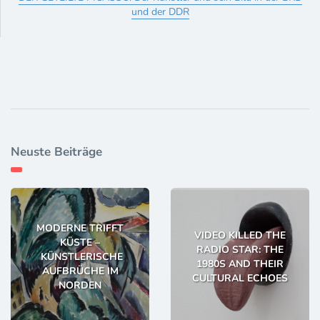
und der DDR
Neuste Beiträge
MODERNE TRIFFT
VIDEO KILLED THE
KÜSTE –
RADIO STAR: THE
KÜNSTLERISCHE
1980S AND THEIR
AUFBRÜCHE IM
CULTURAL ECHOES
NORDEN