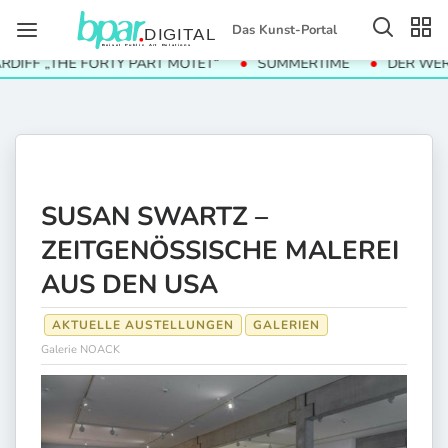
Das Kunst-Portal
FF „THE FORTY PART MOTET“
SUMMERTIME
DER WERT D
SUSAN SWARTZ –
ZEITGENÖSSISCHE MALEREI
AUS DEN USA
AKTUELLE AUSTELLUNGEN
GALERIEN
Galerie NOACK