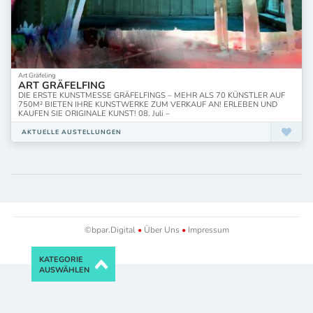
Art Gräfeling
ART GRÄFELFING
DIE ERSTE KUNSTMESSE GRÄFELFINGS – MEHR ALS 70 KÜNSTLER AUF
750M² BIETEN IHRE KUNSTWERKE ZUM VERKAUF AN! ERLEBEN UND
KAUFEN SIE ORIGINALE KUNST! 08. Juli –
AKTUELLE AUSTELLUNGEN
©bpar.Digital
•
Über Uns
•
Impressum
KATEGORIE
AUSWÄHLEN