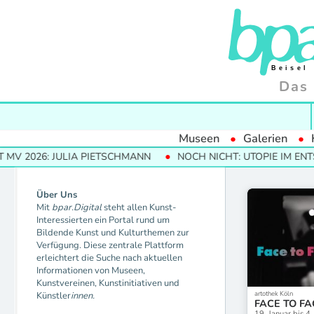
Das 
Museen
Galerien
V 2026: JULIA PIETSCHMANN
NOCH NICHT: UTOPIE IM ENTS
Über Uns
Mit
bpar.Digital
steht allen Kunst-
Interessierten ein Portal rund um
Bildende Kunst und Kulturthemen zur
Verfügung. Diese zentrale Plattform
erleichtert die Suche nach aktuellen
Informationen von Museen,
Kunstvereinen, Kunstinitiativen und
artothek Köln
Künstler
innen.
FACE TO FA
19. Januar bis 4