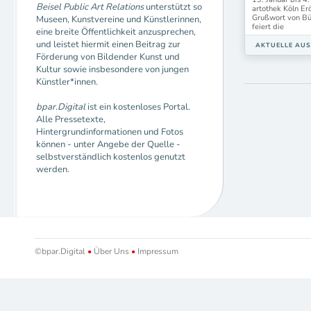
Beisel Public Art Relations
unterstützt so
artothek Köln E
Grußwort von Bü
Museen, Kunstvereine und Künstlerinnen,
feiert die
eine breite Öffentlichkeit anzusprechen,
und leistet hiermit einen Beitrag zur
AKTUELLE AU
Förderung von Bildender Kunst und
Kultur sowie insbesondere von jungen
Künstler*innen.
bpar.Digital
ist ein kostenloses Portal.
Alle Pressetexte,
Hintergrundinformationen und Fotos
können - unter Angebe der Quelle -
selbstverständlich kostenlos genutzt
werden.
©bpar.Digital
•
Über Uns
•
Impressum