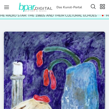
Das Kunst-Portal
E RADIO STAR: THE 1980S AND THEIR CULTURAL ECHOES
Helg