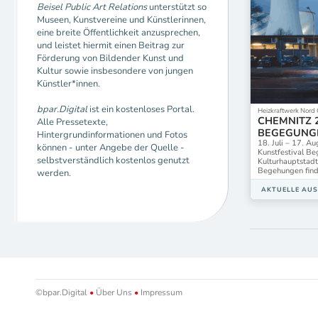
Beisel Public Art Relations
unterstützt so
Museen, Kunstvereine und Künstlerinnen,
eine breite Öffentlichkeit anzusprechen,
und leistet hiermit einen Beitrag zur
Förderung von Bildender Kunst und
Kultur sowie insbesondere von jungen
Künstler*innen.
bpar.Digital
ist ein kostenloses Portal.
Heizkraftwerk Nord
CHEMNITZ 
Alle Pressetexte,
BEGEGUNG
Hintergrundinformationen und Fotos
18. Juli – 17. A
können - unter Angebe der Quelle -
Kunstfestival B
selbstverständlich kostenlos genutzt
Kulturhauptstad
Begehungen find
werden.
AKTUELLE AU
©bpar.Digital
•
Über Uns
•
Impressum