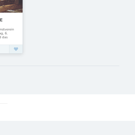
RE
nstverein
g, 6.
d das