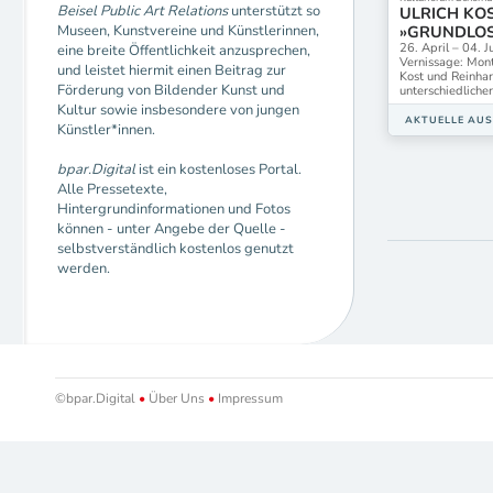
Beisel Public Art Relations
unterstützt so
ULRICH KOS
Museen, Kunstvereine und Künstlerinnen,
»GRUNDLOS
26. April – 04. 
eine breite Öffentlichkeit anzusprechen,
Vernissage: Mont
und leistet hiermit einen Beitrag zur
Kost und Reinhar
Förderung von Bildender Kunst und
unterschiedlicher
Kultur sowie insbesondere von jungen
AKTUELLE AU
Künstler*innen.
bpar.Digital
ist ein kostenloses Portal.
Alle Pressetexte,
Hintergrundinformationen und Fotos
können - unter Angebe der Quelle -
selbstverständlich kostenlos genutzt
werden.
©bpar.Digital
•
Über Uns
•
Impressum