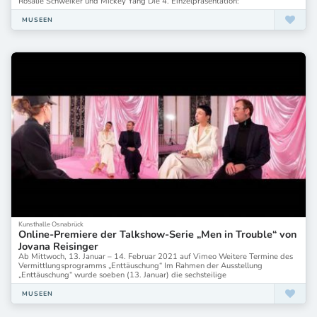
Rosalie Schweiker und Mickey Yang Die 4. Einzelpräsentation:
MUSEEN
Kunsthalle Osnabrück
Online-Premiere der Talkshow-Serie „Men in Trouble“ von
Jovana Reisinger
Ab Mittwoch, 13. Januar – 14. Februar 2021 auf Vimeo Weitere Termine des
Vermittlungsprogramms „Enttäuschung“ Im Rahmen der Ausstellung
„Enttäuschung“ wurde soeben (13. Januar) die sechsteilige
MUSEEN