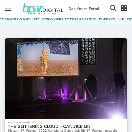
Das Kunst-Portal
RADIO STAR: THE 1980S AND THEIR CULTURAL ECHOES
Helga P
Kunsthalle Osnabrück
THE GLITTERING CLOUD – CANDICE LIN
Bis zum 27. Februar 2022 Kunsthalle Osnabrück Bis 27. Februar zeigt die