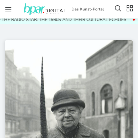
Das Kunst-Portal
 RADIO STAR: THE 1980S AND THEIR CULTURAL ECHOES
Helga