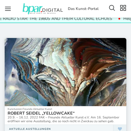
Das Kunst-Portal
IO STAR: THE 1980S AND THEIR CULTURAL ECHOES
Helga Pari
Kunstverein Freunde Aktueller Kunst
ROBERT SEIDEL „YELLOWCAKE“
20.9. – 16.12. 2022 FAK – Freunde Aktueller Kunst e.V. Am 16. September
eröffnen wir eine Ausstellung, die so noch nicht in Zwickau zu sehen gab.
AKTUELLE AUSTELLUNGEN