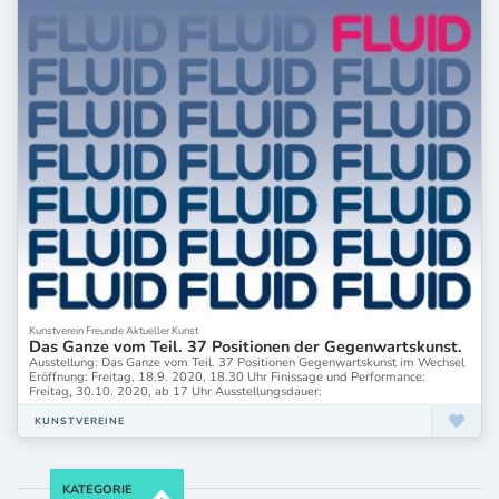
Kunstverein Freunde Aktueller Kunst
Das Ganze vom Teil. 37 Positionen der Gegenwartskunst.
Ausstellung: Das Ganze vom Teil. 37 Positionen Gegenwartskunst im Wechsel
Eröffnung: Freitag, 18.9. 2020, 18.30 Uhr Finissage und Performance:
Freitag, 30.10. 2020, ab 17 Uhr Ausstellungsdauer:
KUNSTVEREINE
KATEGORIE