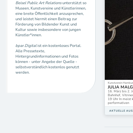
Beisel Public Art Relations
unterstützt so
Museen, Kunstvereine und Künstlerinnen,
eine breite Öffentlichkeit anzusprechen,
und leistet hiermit einen Beitrag zur
Förderung von Bildender Kunst und
Kultur sowie insbesondere von jungen
Künstler*innen.
bpar.Digital
ist ein kostenloses Portal.
Alle Pressetexte,
Hintergrundinformationen und Fotos
können - unter Angebe der Quelle -
selbstverständlich kostenlos genutzt
werden.
Kunstverein Hambur
JULIA MALGUT
16. März bis 2.
Bahnhof, Vitrine
19 Uhr In meist 
performativen
AKTUELLE AU