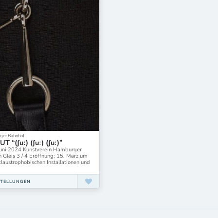
ger Bahnhof
 “(ʃuː) (ʃuː) (ʃuː)”
 Juni 2024 Kunstverein Hamburger
n Gleis 3 / 4 Eröffnung: 15. März um
klaustrophobischen Installationen und
STELLUNGEN