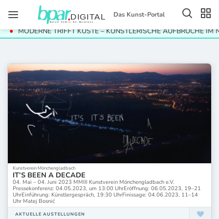
Das Kunst-Portal
MODERNE TRIFFT KÜSTE – KÜNSTLERISCHE AUFBRÜCHE IM NO
Kunstverein Mönchengladbach
IT’S BEEN A DECADE
04. Mai – 04. Juni 2023 MMIII Kunstverein Mönchengladbach e.V.
Pressekonferenz: 04.05.2023, um 13:00 UhrEröffnung: 06.05.2023, 19–21
UhrEinführung: Künstlergespräch, 19:30 UhrFinissage: 04.06.2023, 11–14
Uhr Matej Bosnić
AKTUELLE AUSTELLUNGEN