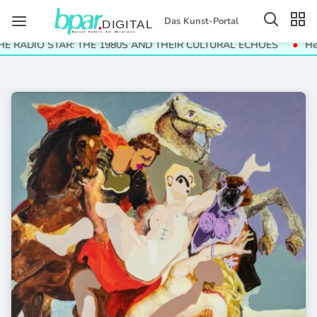
Das Kunst-Portal
O STAR: THE 1980S AND THEIR CULTURAL ECHOES
Helga Paris