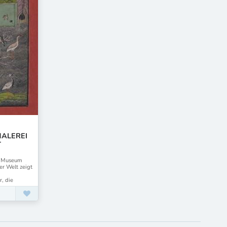
MALEREI
T
4 Museum
er Welt zeigt
, die