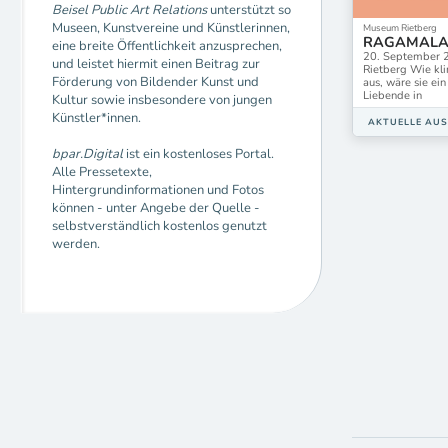
Beisel Public Art Relations
unterstützt so
Museen, Kunstvereine und Künstlerinnen,
Museum Rietberg
RAGAMALA.
eine breite Öffentlichkeit anzusprechen,
20. September 
und leistet hiermit einen Beitrag zur
Rietberg Wie kli
Förderung von Bildender Kunst und
aus, wäre sie ei
Liebende in
Kultur sowie insbesondere von jungen
Künstler*innen.
AKTUELLE AU
bpar.Digital
ist ein kostenloses Portal.
Alle Pressetexte,
Hintergrundinformationen und Fotos
können - unter Angebe der Quelle -
selbstverständlich kostenlos genutzt
werden.