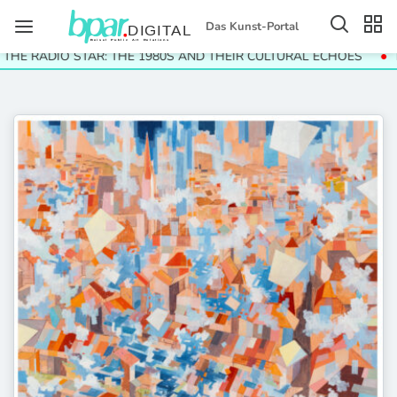
Das Kunst-Portal
HE RADIO STAR: THE 1980S AND THEIR CULTURAL ECHOES
Hel