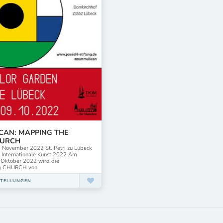
ICAN: MAPPING THE
HURCH
. November 2022 St. Petri zu Lübeck
r Internationale Kunst 2022 Am
 Oktober 2022 wird die
ung CHURCH von
STELLUNGEN