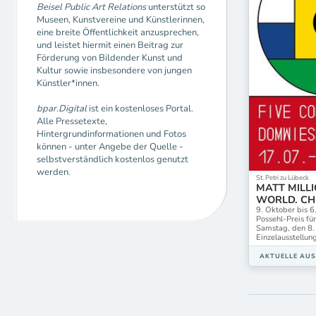
Beisel Public Art Relations
unterstützt so
Museen, Kunstvereine und Künstlerinnen,
eine breite Öffentlichkeit anzusprechen,
und leistet hiermit einen Beitrag zur
Förderung von Bildender Kunst und
Kultur sowie insbesondere von jungen
Künstler*innen.
bpar.Digital
ist ein kostenloses Portal.
Alle Pressetexte,
Hintergrundinformationen und Fotos
können - unter Angebe der Quelle -
selbstverständlich kostenlos genutzt
werden.
St. Petri zu Lübeck
MATT MILL
WORLD. C
9. Oktober bis 6
Possehl-Preis fü
Samstag, den 8.
Einzelausstell
AKTUELLE AU