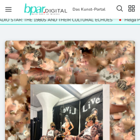
Das Kunst-Portal
S AND THEIR CULTURAL ECHOES
Helga Paris. Häuser und Gesich