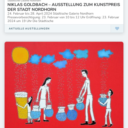
Städtische Galerie Nordhorn
NIKLAS GOLDBACH – AUSSTELLUNG ZUM KUNSTPREIS
DER STADT NORDHORN
24. Februar bis 28. April 2024 Städtische Galerie Nordhorn
Pressevorbesichtigung: 23. Februar von 10 bis 12 Uhr Eröffnung: 23. Februar
2024 um 19 Uhr Die Städtische
AKTUELLE AUSTELLUNGEN