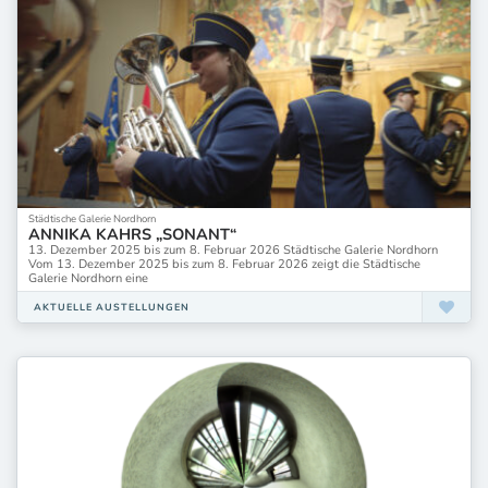
Städtische Galerie Nordhorn
ANNIKA KAHRS „SONANT“
13. Dezember 2025 bis zum 8. Februar 2026 Städtische Galerie Nordhorn
Vom 13. Dezember 2025 bis zum 8. Februar 2026 zeigt die Städtische
Galerie Nordhorn eine
AKTUELLE AUSTELLUNGEN