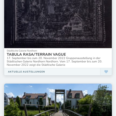
Städtische Galerie Nordhorn
TABULA RASA/TERRAIN VAGUE
17. September bis zum 20. November 2022 Gruppenausstellung in der
Städtischen Galerie Nordhorn Nordhorn. Vom 17. September bis zum 20.
November 2022 zeigt die Städtische Galerie
AKTUELLE AUSTELLUNGEN