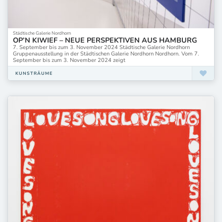
Städtische Galerie Nordhorn
OP’N KIWIEF – NEUE PERSPEKTIVEN AUS HAMBURG
7. September bis zum 3. November 2024 Städtische Galerie Nordhorn
Gruppenausstellung in der Städtischen Galerie Nordhorn Nordhorn. Vom 7.
September bis zum 3. November 2024 zeigt
KUNSTRÄUME