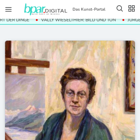
Das Kunst-Portal
 DINGE
VALLY WIESELTHIER: BILD UND TON
JÜRGEN PAAS