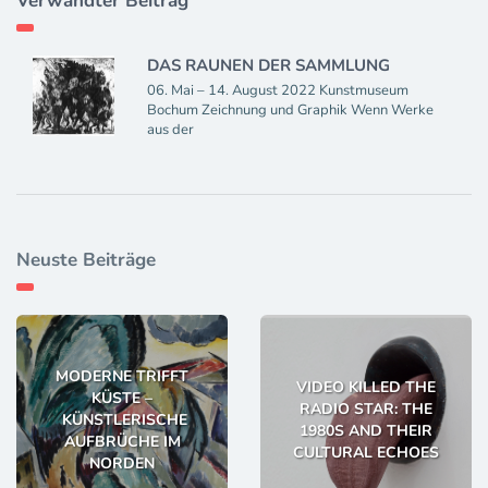
Verwandter Beitrag
DAS RAUNEN DER SAMMLUNG
06. Mai – 14. August 2022 Kunstmuseum
Bochum Zeichnung und Graphik Wenn Werke
aus der
Neuste Beiträge
MODERNE TRIFFT
VIDEO KILLED THE
KÜSTE –
RADIO STAR: THE
KÜNSTLERISCHE
1980S AND THEIR
AUFBRÜCHE IM
CULTURAL ECHOES
NORDEN