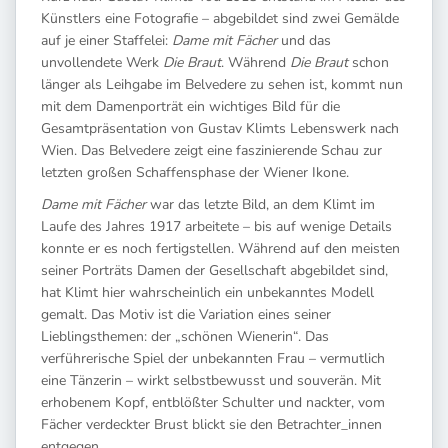
Künstlers eine Fotografie – abgebildet sind zwei Gemälde
auf je einer Staffelei:
Dame mit Fächer
und das
unvollendete Werk
Die Braut
. Während
Die Braut
schon
länger als Leihgabe im Belvedere zu sehen ist, kommt nun
mit dem Damenporträt ein wichtiges Bild für die
Gesamtpräsentation von Gustav Klimts Lebenswerk nach
Wien. Das Belvedere zeigt eine faszinierende Schau zur
letzten großen Schaffensphase der Wiener Ikone.
Dame mit Fächer
war das letzte Bild, an dem Klimt im
Laufe des Jahres 1917 arbeitete – bis auf wenige Details
konnte er es noch fertigstellen. Während auf den meisten
seiner Porträts Damen der Gesellschaft abgebildet sind,
hat Klimt hier wahrscheinlich ein unbekanntes Modell
gemalt. Das Motiv ist die Variation eines seiner
Lieblingsthemen: der „schönen Wienerin“. Das
verführerische Spiel der unbekannten Frau – vermutlich
eine Tänzerin – wirkt selbstbewusst und souverän. Mit
erhobenem Kopf, entblößter Schulter und nackter, vom
Fächer verdeckter Brust blickt sie den Betrachter_innen
entgegen.