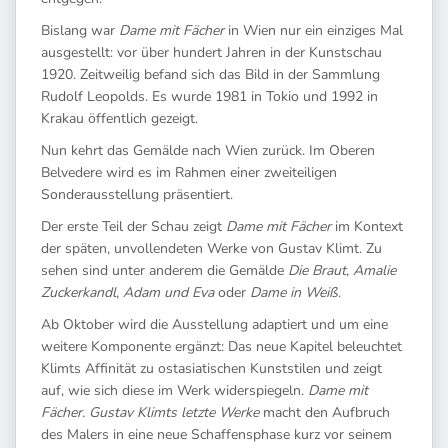
Bislang war
Dame mit Fächer
in Wien nur ein einziges Mal
ausgestellt: vor über hundert Jahren in der Kunstschau
1920. Zeitweilig befand sich das Bild in der Sammlung
Rudolf Leopolds. Es wurde 1981 in Tokio und 1992 in
Krakau öffentlich gezeigt.
Nun kehrt das Gemälde nach Wien zurück. Im Oberen
Belvedere wird es im Rahmen einer zweiteiligen
Sonderausstellung präsentiert.
Der erste Teil der Schau zeigt
Dame mit Fächer
im Kontext
der späten, unvollendeten Werke von Gustav Klimt. Zu
sehen sind unter anderem die Gemälde
Die Braut
,
Amalie
Zuckerkandl
,
Adam und Eva
oder
Dame in Weiß
.
Ab Oktober wird die Ausstellung adaptiert und um eine
weitere Komponente ergänzt: Das neue Kapitel beleuchtet
Klimts Affinität zu ostasiatischen Kunststilen und zeigt
auf, wie sich diese im Werk widerspiegeln.
Dame mit
Fächer. Gustav Klimts letzte Werke
macht den Aufbruch
des Malers in eine neue Schaffensphase kurz vor seinem