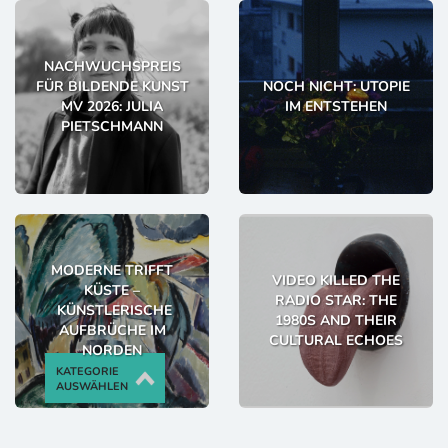
NACHWUCHSPREIS
FÜR BILDENDE KUNST
NOCH NICHT: UTOPIE
MV 2026: JULIA
IM ENTSTEHEN
PIETSCHMANN
MODERNE TRIFFT
VIDEO KILLED THE
KÜSTE –
RADIO STAR: THE
KÜNSTLERISCHE
1980S AND THEIR
AUFBRÜCHE IM
CULTURAL ECHOES
NORDEN
KATEGORIE
AUSWÄHLEN