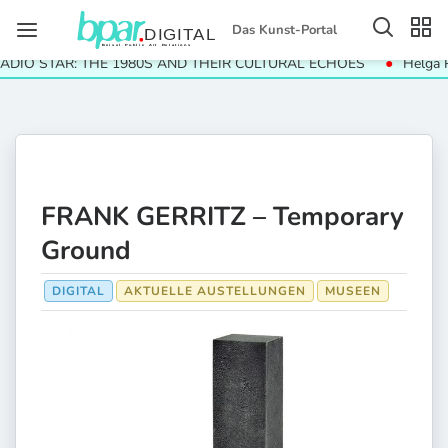
Das Kunst-Portal
O STAR: THE 1980S AND THEIR CULTURAL ECHOES
Helga Paris
FRANK GERRITZ – Temporary
Ground
DIGITAL
AKTUELLE AUSTELLUNGEN
MUSEEN