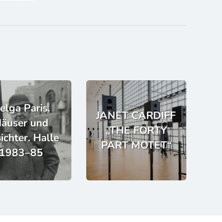
elga Paris.
JANET CARDIFF
äuser und
„THE FORTY
ichter. Halle
PART MOTET“
1983–85