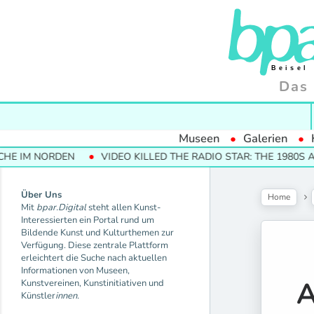
Das 
Museen
Galerien
ORDEN
VIDEO KILLED THE RADIO STAR: THE 1980S AND THEI
Über Uns
Home
Mit
bpar.Digital
steht allen Kunst-
Interessierten ein Portal rund um
Bildende Kunst und Kulturthemen zur
Verfügung. Diese zentrale Plattform
erleichtert die Suche nach aktuellen
Informationen von Museen,
A
Kunstvereinen, Kunstinitiativen und
Künstler
innen.