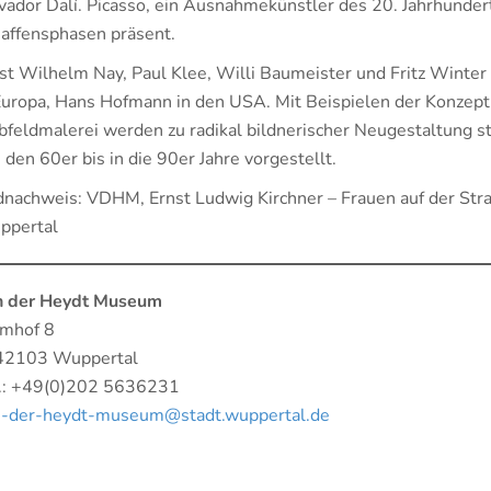
vador Dalí. Picasso, ein Ausnahmekünstler des 20. Jahrhundert
affensphasen präsent.
st Wilhelm Nay, Paul Klee, Willi Baumeister und Fritz Winter
Europa, Hans Hofmann in den USA. Mit Beispielen der Konzept
bfeldmalerei werden zu radikal bildnerischer Neugestaltung 
 den 60er bis in die 90er Jahre vorgestellt.
dnachweis: VDHM, Ernst Ludwig Kirchner – Frauen auf der S
ppertal
n der Heydt Museum
mhof 8
42103 Wuppertal
.: +49(0)202 5636231
n-der-heydt-museum@stadt.wuppertal.de