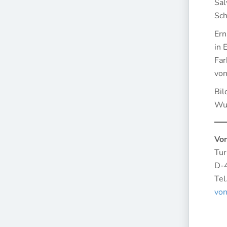
Sal
Sch
Ern
in 
Far
von
Bil
Wu
Vo
Tur
D-
Tel
vo