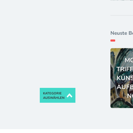
Neuste B
M
TRIF
KÜNS
AUFB
KATEGORIE
N
AUSWÄHLEN