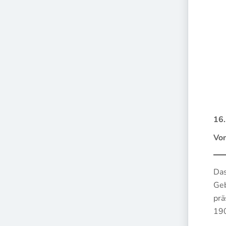
16.
Vo
Das
Geb
prä
190