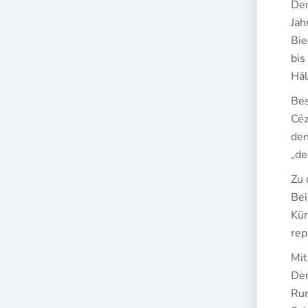
Der
Jah
Bie
bis
Häl
Bes
Céz
den
„de
Zu 
Bei
Kün
rep
Mit
Dem
Run