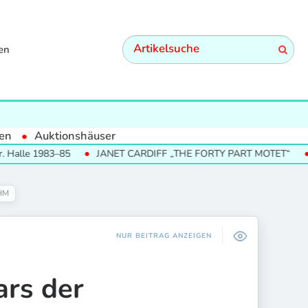
en
en
Auktionshäuser
983–85
JANET CARDIFF „THE FORTY PART MOTET“
SUMME
DHM
NUR BEITRAG ANZEIGEN
rs der