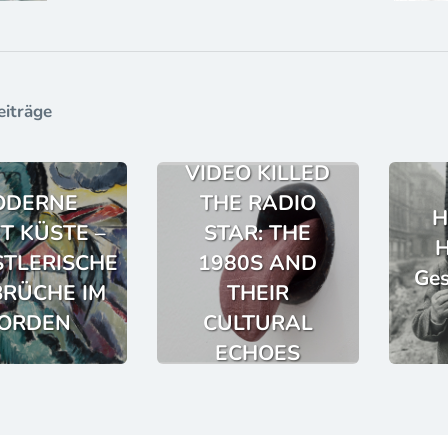
eiträge
VIDEO KILLED
ODERNE
THE RADIO
H
FT KÜSTE –
STAR: THE
H
TLERISCHE
1980S AND
Ges
RÜCHE IM
THEIR
ORDEN
CULTURAL
ECHOES