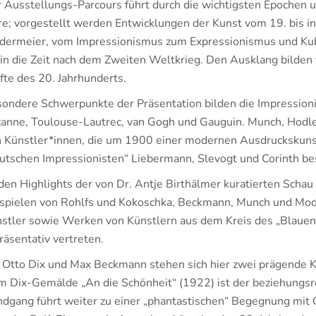
 Ausstellungs-Parcours führt durch die wichtigsten Epochen 
re; vorgestellt werden Entwicklungen der Kunst vom 19. bis i
dermeier, vom Impressionismus zum Expressionismus und Kubi
 in die Zeit nach dem Zweiten Weltkrieg. Den Ausklang bilden
fte des 20. Jahrhunderts.
ondere Schwerpunkte der Präsentation bilden die Impressioni
anne, Toulouse-Lautrec, van Gogh und Gauguin. Munch, Hodl
 Künstler*innen, die um 1900 einer modernen Ausdruckskuns
utschen Impressionisten“ Liebermann, Slevogt und Corinth b
den Highlights der von Dr. Antje Birthälmer kuratierten Schau
spielen von Rohlfs und Kokoschka, Beckmann, Munch und Mod
stler sowie Werken von Künstlern aus dem Kreis des „Blauen 
räsentativ vertreten.
 Otto Dix und Max Beckmann stehen sich hier zwei prägende K
 Dix-Gemälde „An die Schönheit“ (1922) ist der beziehungsre
dgang führt weiter zu einer „phantastischen“ Begegnung mit