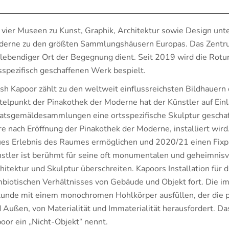
 vier Museen zu Kunst, Graphik, Architektur sowie Design unt
erne zu den größten Sammlungshäusern Europas. Das Zentrum
 lebendiger Ort der Begegnung dient. Seit 2019 wird die Rot
sspezifisch geschaffenen Werk bespielt.
sh Kapoor zählt zu den weltweit einflussreichsten Bildhauern
telpunkt der Pinakothek der Moderne hat der Künstler auf Ein
atsgemäldesammlungen eine ortsspezifische Skulptur geschaf
re nach Eröffnung der Pinakothek der Moderne, installiert wir
es Erlebnis des Raumes ermöglichen und 2020/21 einen Fixpu
stler ist berühmt für seine oft monumentalen und geheimnisv
hitektur und Skulptur überschreiten. Kapoors Installation für 
biotischen Verhältnisses von Gebäude und Objekt fort. Die i
unde mit einem monochromen Hohlkörper ausfüllen, der die 
 Außen, von Materialität und Immaterialität herausfordert. Da
oor ein „Nicht-Objekt“ nennt.