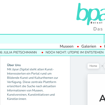
Das 
Museen
Galerien
 PIETSCHMANN
NOCH NICHT: UTOPIE IM ENTSTEHEN
MODE
Über Uns
Home
Mit
bpar.Digital
steht allen Kunst-
Interessierten ein Portal rund um
Bildende Kunst und Kulturthemen zur
Verfügung. Diese zentrale Plattform
erleichtert die Suche nach aktuellen
Informationen von Museen,
Kunstvereinen, Kunstinitiativen und
Künstler
innen.