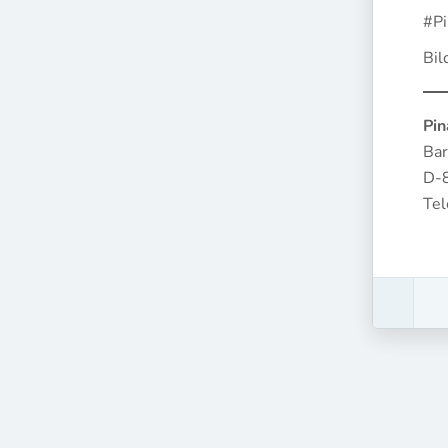
#P
Bil
Pin
Bar
D-
Te