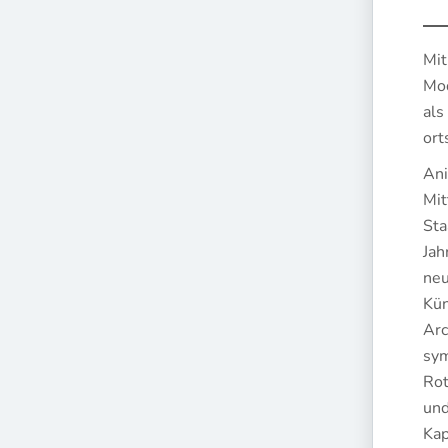
Mit
Mod
als
ort
Ani
Mit
Sta
Jah
neu
Kün
Arc
sym
Rot
und
Kap