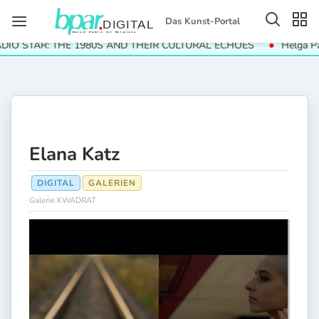
Das Kunst-Portal
 STAR: THE 1980S AND THEIR CULTURAL ECHOES
Helga Paris.
Elana Katz
DIGITAL
GALERIEN
Galerie KWADRAT