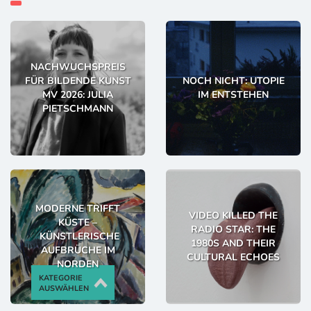
NACHWUCHSPREIS
FÜR BILDENDE KUNST
NOCH NICHT: UTOPIE
MV 2026: JULIA
IM ENTSTEHEN
PIETSCHMANN
MODERNE TRIFFT
VIDEO KILLED THE
KÜSTE –
RADIO STAR: THE
KÜNSTLERISCHE
1980S AND THEIR
AUFBRÜCHE IM
CULTURAL ECHOES
NORDEN
KATEGORIE
AUSWÄHLEN