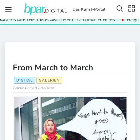
Das Kunst-Portal
O STAR: THE 1980S AND THEIR CULTURAL ECHOES
Helga Paris
From March to March
DIGITAL
GALERIEN
Galerie Norbert Arns/ Köln