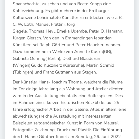
Spanschachtel zu sehen und von Beate Knapp eine
Kohlezeichnung. Es gibt mehrere in der Freiburger
Kulturszene beheimatete Künstler zu entdecken, wie z. B.:
C. W. Loth, Manuel Frattini, Jörg
Siegele, Thomas Heyl, Emeka Udemba, Peter O. Hamann,
Jürgen Giersch. Von den in Emmendingen lebenden
Künstlern sei Ralph Görtler und Peter Hauck zu nennen.
Dazu kommen noch Werke von Annette Kuska(GB),
Gabriela Oehring( Berlin), Diethard Blaudszun
(Wingen),Guido Kucznierz (Karlsruhe), Martin Schmid
(Tübingen) und Franz Gutmann aus Stegen.
Der Künstler Hans- Joachim Thoma, welchem die Räume
im Tor einige Jahre lang als Wohnung und Atelier dienten,
wird in der Ausstellung ebenfalls eine Rolle spielen. Dies
im Rahmen eines kurzen historischen Rückblicks auf 25
Jahre erfolgreicher Arbeit in der Galerie. Alles in allem: eine
abwechslungsreiche Ausstellung mit interessanten
Beispielen zeitgenössischer Kunst in Form von Malerei,
Fotografie, Zeichnung, Druck und Plastik. Die Einführung
durch Hanne Günther findet am Sonntag, 26. Juni, 2022