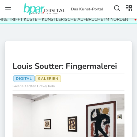
Das Kunst-Portal
RIFFT KÜSTE – KÜNSTLERISCHE AUFBRÜCHE IM NORDEN
VID
Louis Soutter: Fingermalerei
DIGITAL
GALERIEN
Galerie Karsten Greve/ Köln