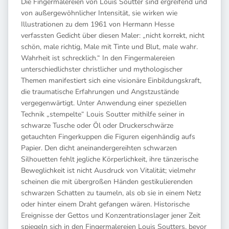
Die Fingermalereien von Louis Soutter sind ergreifend und
von außergewöhnlicher Intensität, sie wirken wie
Illustrationen zu dem 1961 von Hermann Hesse
verfassten Gedicht über diesen Maler: „nicht korrekt, nicht
schön, male richtig, Male mit Tinte und Blut, male wahr.
Wahrheit ist schrecklich.“ In den Fingermalereien
unterschiedlichster christlicher und mythologischer
Themen manifestiert sich eine visionäre Einbildungskraft,
die traumatische Erfahrungen und Angstzustände
vergegenwärtigt. Unter Anwendung einer speziellen
Technik „stempelte“ Louis Soutter mithilfe seiner in
schwarze Tusche oder Öl oder Druckerschwärze
getauchten Fingerkuppen die Figuren eigenhändig aufs
Papier. Den dicht aneinandergereihten schwarzen
Silhouetten fehlt jegliche Körperlichkeit, ihre tänzerische
Beweglichkeit ist nicht Ausdruck von Vitalität; vielmehr
scheinen die mit übergroßen Händen gestikulierenden
schwarzen Schatten zu taumeln, als ob sie in einem Netz
oder hinter einem Draht gefangen wären. Historische
Ereignisse der Gettos und Konzentrationslager jener Zeit
spiegeln sich in den Fingermalereien Louis Soutters, bevor