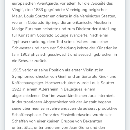
europäischen Avantgarde, vor allem für die „Société des
Vingt“, eine 1883 gegründete Vereinigung belgischer
Maler. Louis Soutter emigrierte in die Vereinigten Staaten,
wo er in Colorado Springs die amerikanische Musikerin
Madge Fursman heiratete und zum Direktor der Abteilung
für Kunst am Colorado College avancierte. Nach einer
Typhuserkrankung, dem Tod seines Vaters und seiner
Schwester und nach der Scheidung kehrte der Künstler im
Jahr 1903 physisch geschwächt und seelisch gebrochen in
die Schweiz zurück.
1915 verlor er seine Position als erster Violinist im
Symphonieorchester von Genf und amtierte als Kino- und
Kaffeehausgeiger. Hochverschuldet wurde Louis Soutter
1923 in einem Altersheim in Ballaigues, einem
abgeschiedenen Dorf im waadtländischen Jura, interniert.
In der trostlosen Abgeschiedenheit der Anstalt begann
seine über neunzehn Jahre andauernde äußerst produktive
Schaffensphase. Trotz des Einsiedlerdaseins wurde sein
Schaffen von einer kleinen Gruppe von Bekannten
unterstützt, unter anderem von Jean Giono und den