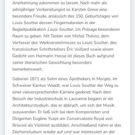
Anerkennung zukommen zu lassen. Nach mehr als
zehnjähriger Vorbereitungist es Karsten Greve eine
besondere Freude, anlässlich des 150. Geburtstages von
Louis Soutter dessen Fingermalereien in der
Begleitpublikation
Louis Soutter. Un Présage
besonderen
Raum zu geben. Mit Texten von Michel Thévoz, dem
Verfasser des Werkverzeichnisses zu Louis Soutter, des
französischen Schriftstellers Éric Vuillard sowie einem
Gedicht von Hermann Hesse ist dieses Buch aufgrund
seiner literarischen Gewichtung besonders
bemerkenswert.
Geboren 1871 als Sohn eines Apothekers in Morges, im
Schweizer Kanton Waadt, war Louis Soutter der Weg zu
einer vielversprechenden Karriere geebnet: Nach dem
Besuch der Industrieschule in Lausanne begann er ein
Architekturstudium, das er abbrach, um sich der Musik
zuzuwenden. Er ließ sich bei dem Komponisten und
Dirigenten Eugène Ysaÿe am Conservatoire Royal von
Brüssel als Violinist ausbilden. Anschließend nahm er das
Zeichenstudium wieder auf und war interessiert an der