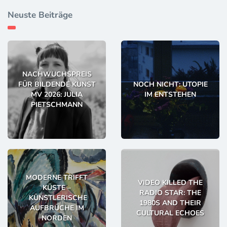
Neuste Beiträge
NACHWUCHSPREIS
FÜR BILDENDE KUNST
NOCH NICHT: UTOPIE
MV 2026: JULIA
IM ENTSTEHEN
PIETSCHMANN
MODERNE TRIFFT
VIDEO KILLED THE
KÜSTE –
RADIO STAR: THE
KÜNSTLERISCHE
1980S AND THEIR
AUFBRÜCHE IM
CULTURAL ECHOES
NORDEN