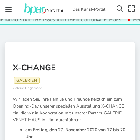
Das Kunst-Portal
RADIO STAR: THE 1980S AND THEIR CULTURAL ECHOES
Helga 
X-CHANGE
GALERIEN
Galerie Hegemann
Wir laden Sie, Ihre Familie und Freunde herzlich ein zum
Opening-Day unserer speziellen Ausstellung X-CHANGE
ein, die wir in Kooperation mit unserer Partner GALERIE
VENET-HAUS in Ulm durchführen:
am Freitag, den 27. November 2020 von 17 bis 20
Uhr