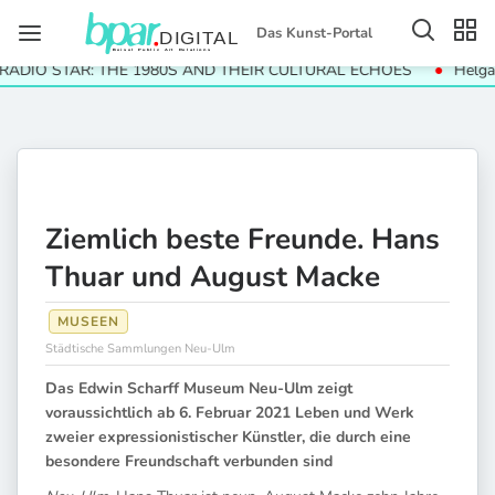
Das Kunst-Portal
IO STAR: THE 1980S AND THEIR CULTURAL ECHOES
Helga Pari
Ziemlich beste Freunde. Hans
Thuar und August Macke
MUSEEN
Städtische Sammlungen Neu-Ulm
Das Edwin Scharff Museum Neu-Ulm zeigt
voraussichtlich ab 6. Februar 2021 Leben und Werk
zweier expressionistischer Künstler, die durch eine
besondere Freundschaft verbunden sind