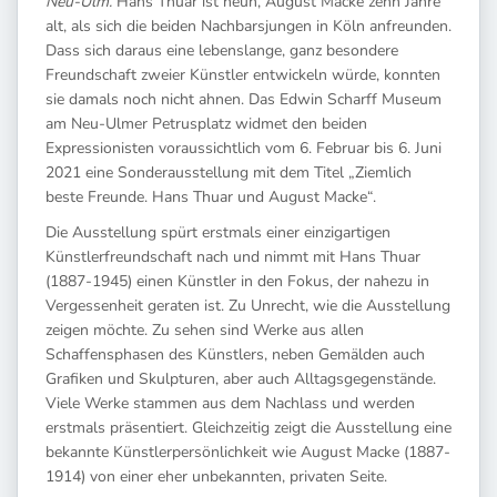
Neu-Ulm.
Hans Thuar ist neun, August Macke zehn Jahre
alt, als sich die beiden Nachbarsjungen in Köln anfreunden.
Dass sich daraus eine lebenslange, ganz besondere
Freundschaft zweier Künstler entwickeln würde, konnten
sie damals noch nicht ahnen. Das Edwin Scharff Museum
am Neu-Ulmer Petrusplatz widmet den beiden
Expressionisten voraussichtlich vom 6. Februar bis 6. Juni
2021 eine Sonderausstellung mit dem Titel „Ziemlich
beste Freunde. Hans Thuar und August Macke“.
Die Ausstellung spürt erstmals einer einzigartigen
Künstlerfreundschaft nach und nimmt mit Hans Thuar
(1887-1945) einen Künstler in den Fokus, der nahezu in
Vergessenheit geraten ist. Zu Unrecht, wie die Ausstellung
zeigen möchte. Zu sehen sind Werke aus allen
Schaffensphasen des Künstlers, neben Gemälden auch
Grafiken und Skulpturen, aber auch Alltagsgegenstände.
Viele Werke stammen aus dem Nachlass und werden
erstmals präsentiert. Gleichzeitig zeigt die Ausstellung eine
bekannte Künstlerpersönlichkeit wie August Macke (1887-
1914) von einer eher unbekannten, privaten Seite.