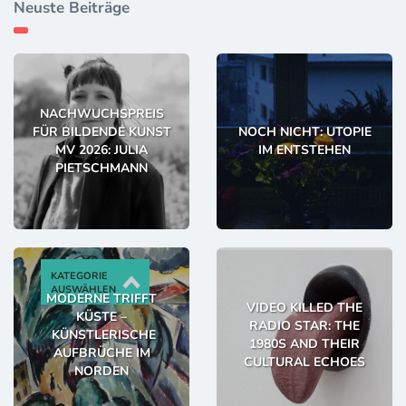
Neuste Beiträge
NACHWUCHSPREIS
FÜR BILDENDE KUNST
NOCH NICHT: UTOPIE
MV 2026: JULIA
IM ENTSTEHEN
PIETSCHMANN
KATEGORIE
AUSWÄHLEN
MODERNE TRIFFT
VIDEO KILLED THE
KÜSTE –
RADIO STAR: THE
KÜNSTLERISCHE
1980S AND THEIR
AUFBRÜCHE IM
CULTURAL ECHOES
NORDEN