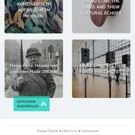
RADIO STAR: THE
KÜNSTLERISCHE
1980S AND THEIR
AUFBRÜCHE IM
CULTURAL ECHOES
NORDEN
Helga Paris. Häuser und
JANET CARDIFF „THE
Gesichter. Halle 1983–85
FORTY PART MOTET“
KATEGORIE
AUSWÄHLEN
©bpar.Digital
•
Über Uns
•
Impressum