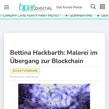
Das Kunst-Portal
ARDIFF „THE FORTY PART MOTET“
SUMMERTIME
DER WE
Bettina Hackbarth: Malerei im
Übergang zur Blockchain
KUNSTVEREINE
Kunstverein Wolfsburg