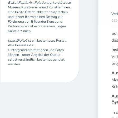
Beisel Public Art Relations
unterstützt so
Museen, Kunstvereine und Künstlerinnen,
eine breite Öffentlichkeit anzusprechen,
Ver
und leistet hiermit einen Beitrag zur
GEDO
Förderung von Bildender Kunst und
Kultur sowie insbesondere von jungen
Künstler*innen.
Son
des
bpar.Digital
ist ein kostenloses Portal.
Alle Pressetexte,
Ins
Hintergrundinformationen und Fotos
können - unter Angebe der Quelle -
Vid
selbstverständlich kostenlos genutzt
pro
werden.
Aus
Mar
Sch
Aus
Öff
In 