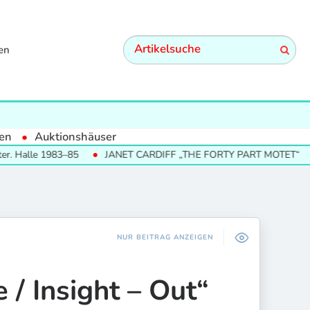
en
en
Auktionshäuser
le 1983–85
JANET CARDIFF „THE FORTY PART MOTET“
SU
NUR BEITRAG ANZEIGEN
/ Insight – Out“