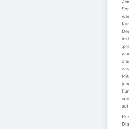
Zei
Sop
wer
Kun
Deu
im 
‚pr
wur
die
www
Mit
jun
Für
von
auf
Pre
Dig