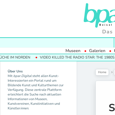
Das 
Museen
Galerien
IM NORDEN
VIDEO KILLED THE RADIO STAR: THE 1980S AND 
Über Uns
Home
Mit
bpar.Digital
steht allen Kunst-
Interessierten ein Portal rund um
Bildende Kunst und Kulturthemen zur
Verfügung. Diese zentrale Plattform
erleichtert die Suche nach aktuellen
Informationen von Museen,
S
Kunstvereinen, Kunstinitiativen und
Künstler
innen.