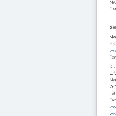
Mit
Das
GE
Mar
Hal
www
Fon
Dr.
1. 
Mar
761
Tel
Fax
www
www