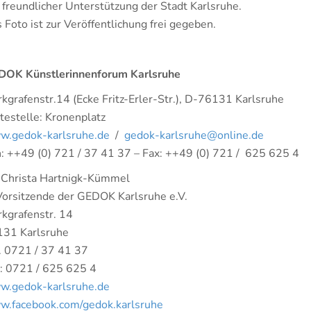
 freundlicher Unterstützung der Stadt Karlsruhe.
 Foto ist zur Veröffentlichung frei gegeben.
DOK Künstlerinnenforum Karlsruhe
kgrafenstr.14 (Ecke Fritz-Erler-Str.), D-76131 Karlsruhe
testelle: Kronenplatz
.gedok-karlsruhe.de
/
gedok-karlsruhe@online.de
: ++49 (0) 721 / 37 41 37 – Fax: ++49 (0) 721 / 625 625 4
 Christa Hartnigk-Kümmel
Vorsitzende der GEDOK Karlsruhe e.V.
kgrafenstr. 14
31 Karlsruhe
. 0721 / 37 41 37
: 0721 / 625 625 4
.gedok-karlsruhe.de
.facebook.com/gedok.karlsruhe