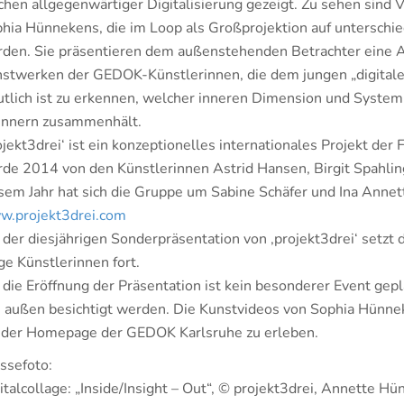
chen allgegenwärtiger Digitalisierung gezeigt. Zu sehen sind
hia Hünnekens, die im Loop als Großprojektion auf unterschie
den. Sie präsentieren dem außenstehenden Betrachter eine A
stwerken der GEDOK-Künstlerinnen, die dem jungen „digitale
tlich ist zu erkennen, welcher inneren Dimension und Systeml
Innern zusammenhält.
ojekt3drei‘ ist ein konzeptionelles internationales Projekt de
de 2014 von den Künstlerinnen Astrid Hansen, Birgit Spahlin
sem Jahr hat sich die Gruppe um Sabine Schäfer und Ina Ann
.projekt3drei.com
 der diesjährigen Sonderpräsentation von ‚projekt3drei‘ setzt 
ge Künstlerinnen fort.
 die Eröffnung der Präsentation ist kein besonderer Event gep
 außen besichtigt werden. Die Kunstvideos von Sophia Hünnek
 der Homepage der GEDOK Karlsruhe zu erleben.
ssefoto:
italcollage: „Inside/Insight – Out“, © projekt3drei, Annette H