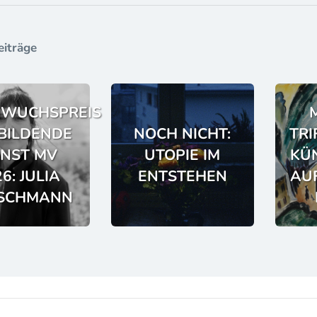
eiträge
WUCHSPREIS
BILDENDE
NOCH NICHT:
TRI
NST MV
UTOPIE IM
KÜN
6: JULIA
ENTSTEHEN
AU
TSCHMANN