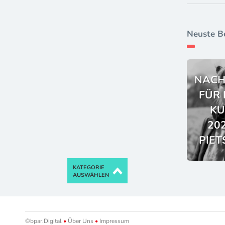
Neuste B
NACH
FÜR 
KU
202
PIE
KATEGORIE
AUSWÄHLEN
©bpar.Digital
•
Über Uns
•
Impressum