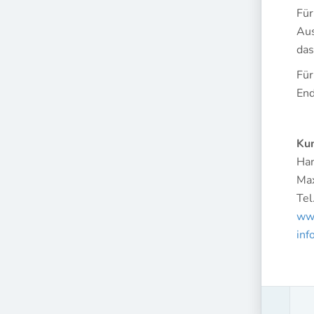
Für
Aus
das
Für
End
Kun
Han
Max
Tel
www
inf