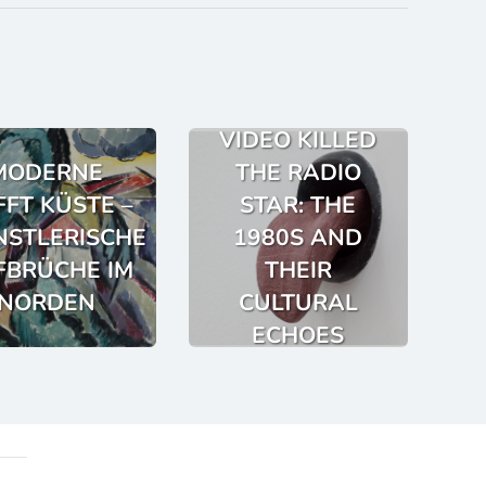
VIDEO KILLED
MODERNE
THE RADIO
FFT KÜSTE –
STAR: THE
STLERISCHE
1980S AND
FBRÜCHE IM
THEIR
NORDEN
CULTURAL
ECHOES