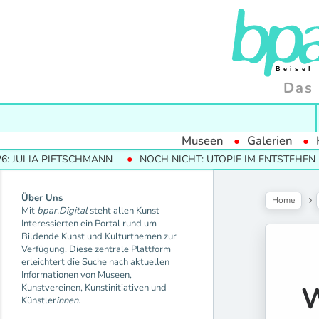
Das 
Museen
Galerien
IA PIETSCHMANN
NOCH NICHT: UTOPIE IM ENTSTEHEN
M
Über Uns
Home
Mit
bpar.Digital
steht allen Kunst-
Interessierten ein Portal rund um
Bildende Kunst und Kulturthemen zur
Verfügung. Diese zentrale Plattform
erleichtert die Suche nach aktuellen
Informationen von Museen,
W
Kunstvereinen, Kunstinitiativen und
Künstler
innen.