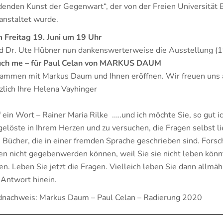
denden Kunst der Gegenwart“, der von der Freien Universität B
anstaltet wurde.
 Freitag 19. Juni um 19 Uhr
d Dr. Ute Hübner nun dankenswerterweise die Ausstellung (1
uch me – für Paul Celan von MARKUS DAUM
ammen mit Markus Daum und Ihnen eröffnen. Wir freuen uns au
zlich Ihre Helena Vayhinger
 ein Wort – Rainer Maria Rilke ..…und ich möchte Sie, so gut i
elöste in Ihrem Herzen und zu versuchen, die Fragen selbst 
 Bücher, die in einer fremden Sprache geschrieben sind. Forsc
en nicht gegebenwerden können, weil Sie sie nicht leben könn
en. Leben Sie jetzt die Fragen. Vielleich leben Sie dann allmä
 Antwort hinein.
dnachweis: Markus Daum – Paul Celan – Radierung 2020