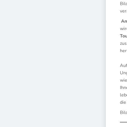
Bil
ver
Am
wir
To
zus
her
Auf
Ung
wie
Ihn
leb
die
Bil