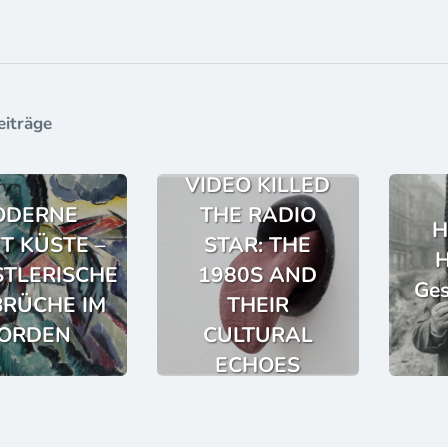
eiträge
VIDEO KILLED
ODERNE
THE RADIO
H
FT KÜSTE –
STAR: THE
H
TLERISCHE
1980S AND
Ges
RÜCHE IM
THEIR
ORDEN
CULTURAL
ECHOES