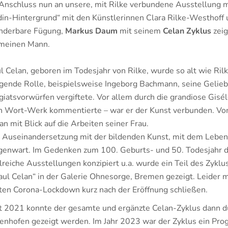
Anschluss nun an unsere, mit Rilke verbundene Ausstellung
in-Hintergrund“ mit den Künstlerinnen Clara Rilke-Westhoff 
nderbare Fügung,
Markus Daum
mit seinem
Celan Zyklus
zei
meinen Mann.
l Celan, geboren im Todesjahr von Rilke, wurde so alt wie Ril
gende Rolle, beispielsweise Ingeborg Bachmann, seine Geliebt
giatsvorwürfen vergiftete. Vor allem durch die grandiose Gisél
n Wort-Werk kommentierte – war er der Kunst verbunden. Vom
an mit Blick auf die Arbeiten seiner Frau.
 Auseinandersetzung mit der bildenden Kunst, mit dem Leben 
enwart. Im Gedenken zum 100. Geburts- und 50. Todesjahr d
lreiche Ausstellungen konzipiert u.a. wurde ein Teil des Zykl
aul Celan“ in der Galerie Ohnesorge, Bremen gezeigt. Leider 
ten Corona-Lockdown kurz nach der Eröffnung schließen.
t 2021 konnte der gesamte und ergänzte Celan-Zyklus dann
enhofen gezeigt werden. Im Jahr 2023 war der Zyklus ein Pro