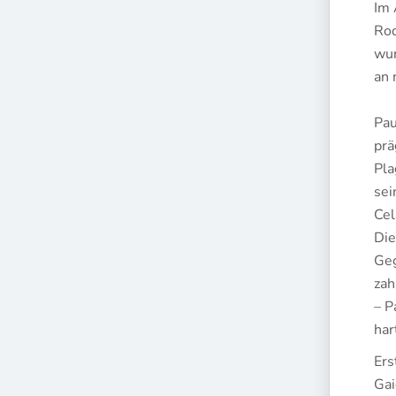
Im 
Rod
wu
an 
Pau
prä
Pla
sei
Cel
Die
Geg
zah
– P
har
Ers
Gai