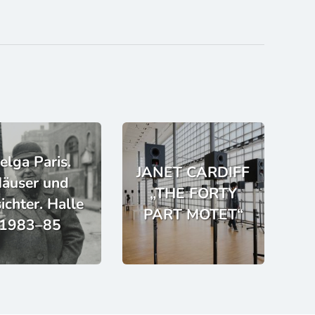
elga Paris.
JANET CARDIFF
äuser und
„THE FORTY
ichter. Halle
PART MOTET“
1983–85