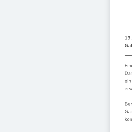
19.
Gal
Ein
Dan
ein
erw
Ber
Gai
kom