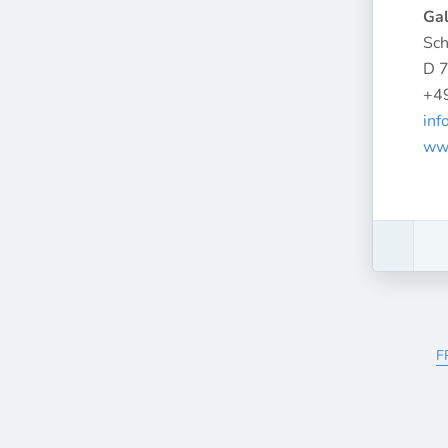
Gal
Sch
D 7
+4
inf
www
F