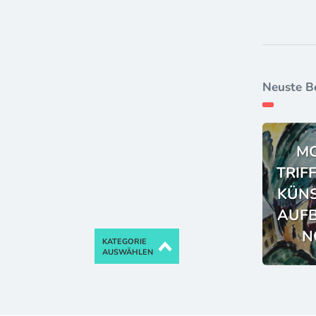
Neuste B
M
TRIF
KÜNS
AUFB
N
KATEGORIE
AUSWÄHLEN