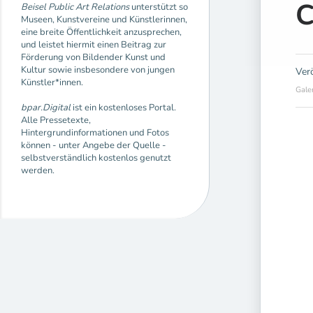
C
Beisel Public Art Relations
unterstützt so
Museen, Kunstvereine und Künstlerinnen,
eine breite Öffentlichkeit anzusprechen,
und leistet hiermit einen Beitrag zur
Förderung von Bildender Kunst und
Kultur sowie insbesondere von jungen
Ver
Künstler*innen.
Gale
bpar.Digital
ist ein kostenloses Portal.
Alle Pressetexte,
Hintergrundinformationen und Fotos
können - unter Angebe der Quelle -
selbstverständlich kostenlos genutzt
werden.