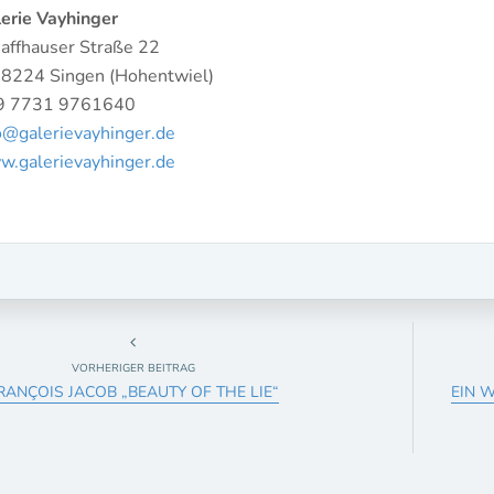
erie Vayhinger
affhauser Straße 22
8224 Singen (Hohentwiel)
9 7731 9761640
o@galerievayhinger.de
.galerievayhinger.de
VORHERIGER BEITRAG
RANÇOIS JACOB „BEAUTY OF THE LIE“
EIN 