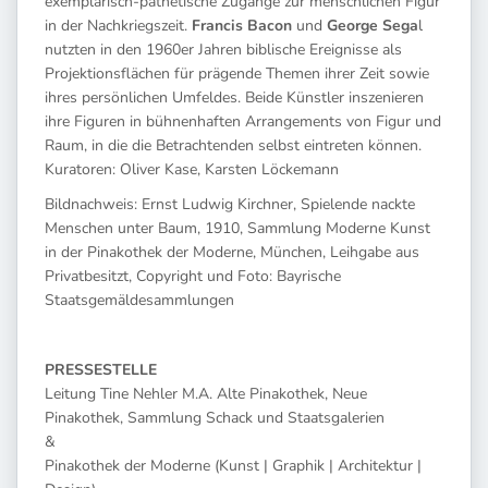
exemplarisch-pathetische Zugänge zur menschlichen Figur
in der Nachkriegszeit.
Francis Bacon
und
George Sega
l
nutzten in den 1960er Jahren biblische Ereignisse als
Projektionsflächen für prägende Themen ihrer Zeit sowie
ihres persönlichen Umfeldes. Beide Künstler inszenieren
ihre Figuren in bühnenhaften Arrangements von Figur und
Raum, in die die Betrachtenden selbst eintreten können.
Kuratoren: Oliver Kase, Karsten Löckemann
Bildnachweis: Ernst Ludwig Kirchner, Spielende nackte
Menschen unter Baum, 1910, Sammlung Moderne Kunst
in der Pinakothek der Moderne, München, Leihgabe aus
Privatbesitzt, Copyright und Foto: Bayrische
Staatsgemäldesammlungen
PRESSESTELLE
Leitung Tine Nehler M.A. Alte Pinakothek, Neue
Pinakothek, Sammlung Schack und Staatsgalerien
&
Pinakothek der Moderne (Kunst | Graphik | Architektur |