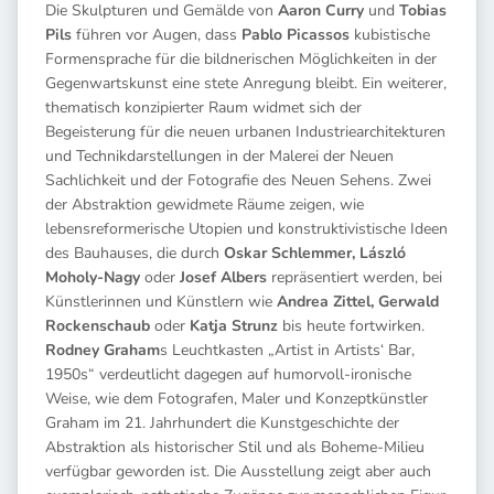
Die Skulpturen und Gemälde von
Aaron Curry
und
Tobias
Pils
führen vor Augen, dass
Pablo Picassos
kubistische
Formensprache für die bildnerischen Möglichkeiten in der
Gegenwartskunst eine stete Anregung bleibt. Ein weiterer,
thematisch konzipierter Raum widmet sich der
Begeisterung für die neuen urbanen Industriearchitekturen
und Technikdarstellungen in der Malerei der Neuen
Sachlichkeit und der Fotografie des Neuen Sehens. Zwei
der Abstraktion gewidmete Räume zeigen, wie
lebensreformerische Utopien und konstruktivistische Ideen
des Bauhauses, die durch
Oskar Schlemmer, László
Moholy-Nagy
oder
Josef Albers
repräsentiert werden, bei
Künstlerinnen und Künstlern wie
Andrea Zittel, Gerwald
Rockenschaub
oder
Katja Strunz
bis heute fortwirken.
Rodney Graham
s Leuchtkasten „Artist in Artists‘ Bar,
1950s“ verdeutlicht dagegen auf humorvoll-ironische
Weise, wie dem Fotografen, Maler und Konzeptkünstler
Graham im 21. Jahrhundert die Kunstgeschichte der
Abstraktion als historischer Stil und als Boheme-Milieu
verfügbar geworden ist. Die Ausstellung zeigt aber auch