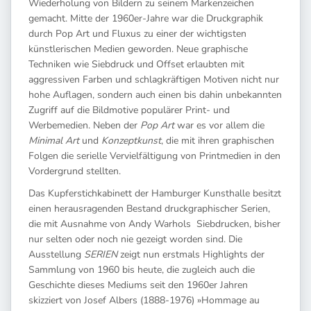
Wiederholung von Bildern zu seinem Markenzeichen
gemacht. Mitte der 1960er-Jahre war die Druckgraphik
durch Pop Art und Fluxus zu einer der wichtigsten
künstlerischen Medien geworden. Neue graphische
Techniken wie Siebdruck und Offset erlaubten mit
aggressiven Farben und schlagkräftigen Motiven nicht nur
hohe Auflagen, sondern auch einen bis dahin unbekannten
Zugriff auf die Bildmotive populärer Print- und
Werbemedien. Neben der
Pop Art
war es vor allem die
Minimal Art
und
Konzeptkunst
, die mit ihren graphischen
Folgen die serielle Vervielfältigung von Printmedien in den
Vordergrund stellten.
Das Kupferstichkabinett der Hamburger Kunsthalle besitzt
einen herausragenden Bestand druckgraphischer Serien,
die mit Ausnahme von Andy Warhols Siebdrucken, bisher
nur selten oder noch nie gezeigt worden sind. Die
Ausstellung
SERIEN
zeigt nun erstmals Highlights der
Sammlung von 1960 bis heute, die zugleich auch die
Geschichte dieses Mediums seit den 1960er Jahren
skizziert von Josef Albers (1888-1976) »Hommage au