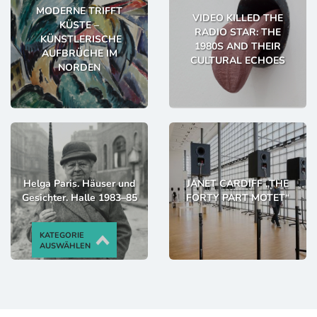
MODERNE TRIFFT
VIDEO KILLED THE
KÜSTE –
RADIO STAR: THE
KÜNSTLERISCHE
1980S AND THEIR
AUFBRÜCHE IM
CULTURAL ECHOES
NORDEN
Helga Paris. Häuser und
JANET CARDIFF „THE
Gesichter. Halle 1983–85
FORTY PART MOTET“
KATEGORIE
AUSWÄHLEN