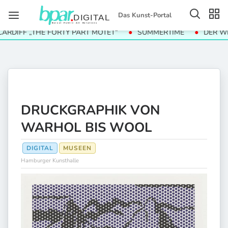
Das Kunst-Portal
IFF „THE FORTY PART MOTET“
SUMMERTIME
DER WERT 
DRUCKGRAPHIK VON
WARHOL BIS WOOL
DIGITAL
MUSEEN
Hamburger Kunsthalle