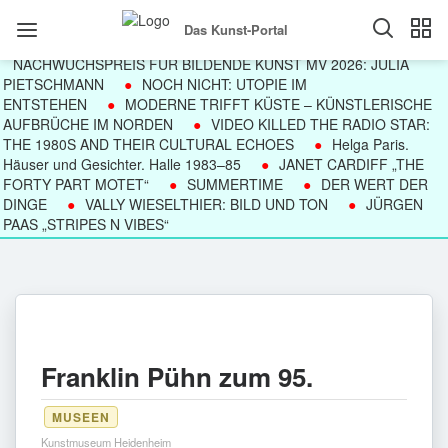
Das Kunst-Portal
NACHWUCHSPREIS FÜR BILDENDE KUNST MV 2026: JULIA
PIETSCHMANN
NOCH NICHT: UTOPIE IM
ENTSTEHEN
MODERNE TRIFFT KÜSTE – KÜNSTLERISCHE
AUFBRÜCHE IM NORDEN
VIDEO KILLED THE RADIO STAR:
THE 1980S AND THEIR CULTURAL ECHOES
Helga Paris.
Häuser und Gesichter. Halle 1983–85
JANET CARDIFF „THE
FORTY PART MOTET“
SUMMERTIME
DER WERT DER
DINGE
VALLY WIESELTHIER: BILD UND TON
JÜRGEN
PAAS „STRIPES N VIBES“
Franklin Pühn zum 95.
MUSEEN
Kunstmuseum Heidenheim