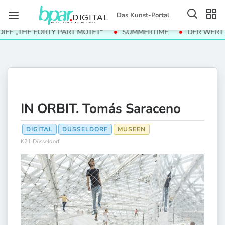
Das Kunst-Portal
 „THE FORTY PART MOTET“
SUMMERTIME
DER WERT DER
IN ORBIT. Tomás Saraceno
DIGITAL
DÜSSELDORF
MUSEEN
K21 Düsseldorf