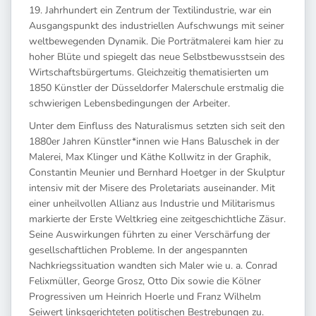
19. Jahrhundert ein Zentrum der Textilindustrie, war ein
Ausgangspunkt des industriellen Aufschwungs mit seiner
weltbewegenden Dynamik. Die Porträtmalerei kam hier zu
hoher Blüte und spiegelt das neue Selbstbewusstsein des
Wirtschaftsbürgertums. Gleichzeitig thematisierten um
1850 Künstler der Düsseldorfer Malerschule erstmalig die
schwierigen Lebensbedingungen der Arbeiter.
Unter dem Einfluss des Naturalismus setzten sich seit den
1880er Jahren Künstler*innen wie Hans Baluschek in der
Malerei, Max Klinger und Käthe Kollwitz in der Graphik,
Constantin Meunier und Bernhard Hoetger in der Skulptur
intensiv mit der Misere des Proletariats auseinander. Mit
einer unheilvollen Allianz aus Industrie und Militarismus
markierte der Erste Weltkrieg eine zeitgeschichtliche Zäsur.
Seine Auswirkungen führten zu einer Verschärfung der
gesellschaftlichen Probleme. In der angespannten
Nachkriegssituation wandten sich Maler wie u. a. Conrad
Felixmüller, George Grosz, Otto Dix sowie die Kölner
Progressiven um Heinrich Hoerle und Franz Wilhelm
Seiwert linksgerichteten politischen Bestrebungen zu.