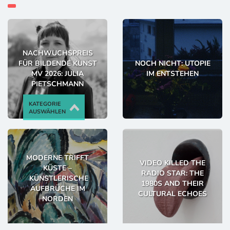
NACHWUCHSPREIS
FÜR BILDENDE KUNST
NOCH NICHT: UTOPIE
MV 2026: JULIA
IM ENTSTEHEN
PIETSCHMANN
KATEGORIE
AUSWÄHLEN
MODERNE TRIFFT
VIDEO KILLED THE
KÜSTE –
RADIO STAR: THE
KÜNSTLERISCHE
1980S AND THEIR
AUFBRÜCHE IM
CULTURAL ECHOES
NORDEN