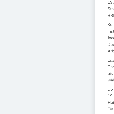
197
Sta
BRD
Kon
Ins
Joa
Deu
Arb
Zus
Dar
bis
wäh
Do 
19.
Hei
Ein