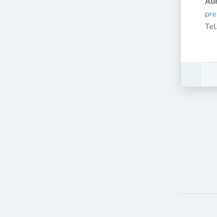
Ali
pre
Te