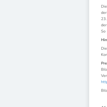
Die
der
23.
der
So 
Hin
Die
Kon
Pre
Bil
Ver
htt
Bil