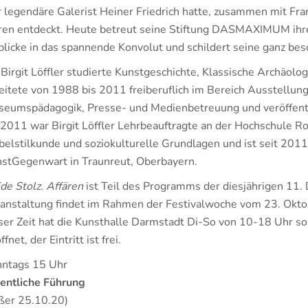
 legendäre Galerist Heiner Friedrich hatte, zusammen mit Fra
ren entdeckt. Heute betreut seine Stiftung DASMAXIMUM ihre
blicke in das spannende Konvolut und schildert seine ganz b
 Birgit Löffler studierte Kunstgeschichte, Klassische Archäolo
eitete von 1988 bis 2011 freiberuflich im Bereich Ausstellun
eumspädagogik, Presse- und Medienbetreuung und veröffentli
 2011 war Birgit Löffler Lehrbeauftragte an der Hochschule R
elstilkunde und soziokulturelle Grundlagen und ist seit 
stGegenwart in Traunreut, Oberbayern.
de Stolz. Affären
ist Teil des Programms der diesjährigen 11.
anstaltung findet im Rahmen der Festivalwoche vom 23. Okt
ser Zeit hat die Kunsthalle Darmstadt Di-So von 10-18 Uhr 
ffnet, der Eintritt ist frei.
ntags 15 Uhr
entliche Führung
ßer 25.10.20)