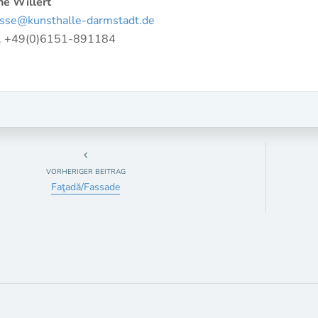
ne Willert
sse@kunsthalle-darmstadt.de
l. +49(0)6151-891184
VORHERIGER BEITRAG
Faţadă/Fassade