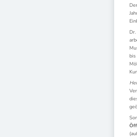
Der
Jah
Ein
Dr.
arb
Mus
bis
Möb
Kun
Hei
Ver
die
geö
Son
Öff
(au