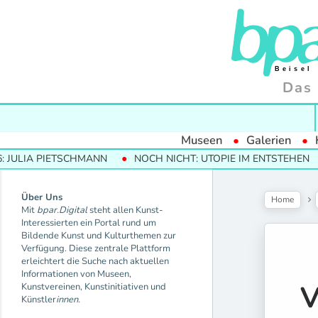
Das 
Museen
Galerien
PIETSCHMANN
NOCH NICHT: UTOPIE IM ENTSTEHEN
MODE
Über Uns
Home
Mit
bpar.Digital
steht allen Kunst-
Interessierten ein Portal rund um
Bildende Kunst und Kulturthemen zur
Verfügung. Diese zentrale Plattform
erleichtert die Suche nach aktuellen
Informationen von Museen,
V
Kunstvereinen, Kunstinitiativen und
Künstler
innen.