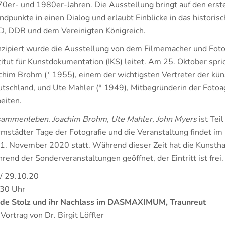
0er- und 1980er-Jahren. Die Ausstellung bringt auf den erste
ndpunkte in einen Dialog und erlaubt Einblicke in das histo
, DDR und dem Vereinigten Königreich.
zipiert wurde die Ausstellung von dem Filmemacher und Foto-
titut für Kunstdokumentation (IKS) leitet. Am 25. Oktober spri
chim Brohm (* 1955), einem der wichtigsten Vertreter der kün
tschland, und Ute Mahler (* 1949), Mitbegründerin der Foto
eiten.
ammenleben. Joachim Brohm, Ute Mahler, John Myers
ist Tei
mstädter Tage der Fotografie und die Veranstaltung findet 
 1. November 2020 statt. Während dieser Zeit hat die Kunst
rend der Sonderveranstaltungen geöffnet, der Eintritt ist frei.
/ 29.10.20
30 Uhr
de Stolz und ihr Nachlass im DASMAXIMUM, Traunreut
 Vortrag von Dr. Birgit Löffler