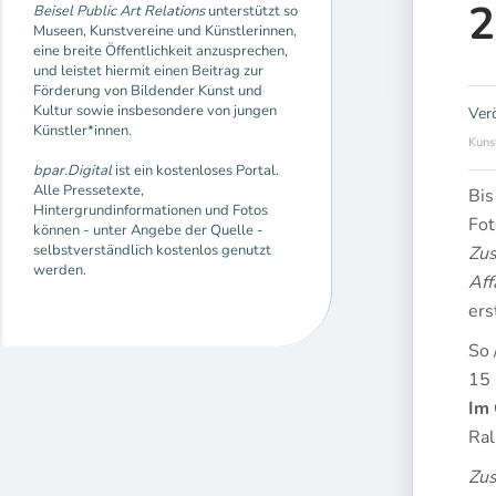
2
Beisel Public Art Relations
unterstützt so
Museen, Kunstvereine und Künstlerinnen,
eine breite Öffentlichkeit anzusprechen,
und leistet hiermit einen Beitrag zur
Förderung von Bildender Kunst und
Kultur sowie insbesondere von jungen
Ver
Künstler*innen.
Kuns
bpar.Digital
ist ein kostenloses Portal.
Alle Pressetexte,
Bis
Hintergrundinformationen und Fotos
Fot
können - unter Angebe der Quelle -
selbstverständlich kostenlos genutzt
Zus
werden.
Aff
ers
So 
15
Im
Ral
Zu