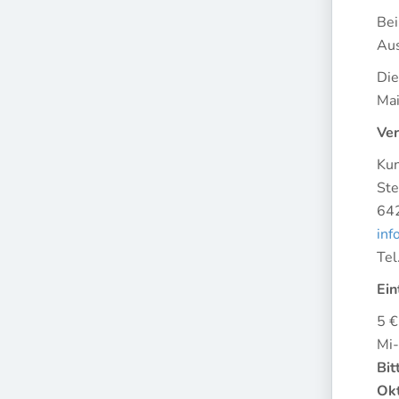
Bei
Aus
Die
Mai
Ver
Kun
Ste
64
inf
Te
Ein
5 €
Mi
Bit
Okt