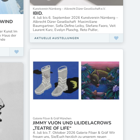
Kunstverein Nürnberg – Albrecht Dürer Gesellschaft e.V.
IBID.
4. Juli bis 6. September 2026 Kunstverein Nürnberg –
 WIND
Albrecht Dürer Gesellschaft Maximiliane
Baumgartner, Sofia Defino Leiby, Stefano Faoro, Veit
Laurent Kurz, Evelyn Plaschg, Reto Pulfer,
er Kunst Im
m Haus der
AKTUELLE AUSTELLUNGEN
ende
Galerie Filser & Gräf München
JIMMY VUON UND LILIDELACROWS
„TEATRE OF LIFE“
4. Juli bis 7. Oktober 2026 Galerie Filser & Gräf Wir
freuen uns, Sie/Euch herzlich zu unserem neuen