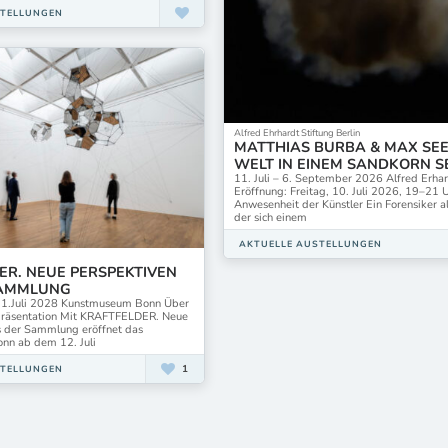
STELLUNGEN
Alfred Ehrhardt Stiftung Berlin
MATTHIAS BURBA & MAX SEE
WELT IN EINEM SANDKORN 
11. Juli – 6. September 2026 Alfred Erhar
Eröffnung: Freitag, 10. Juli 2026, 19–21 
Anwesenheit der Künstler Ein Forensiker al
der sich einem
AKTUELLE AUSTELLUNGEN
ER. NEUE PERSPEKTIVEN
SAMMLUNG
 11.Juli 2028 Kunstmuseum Bonn Über
räsentation Mit KRAFTFELDER. Neue
s der Sammlung eröffnet das
nn ab dem 12. Juli
1
STELLUNGEN