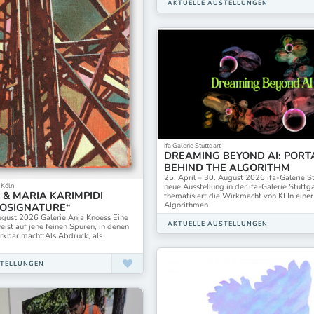
AKTUELLE AUSTELLUNGEN
ifa Galerie Stuttgart
DREAMING BEYOND AI: PORT
BEHIND THE ALGORITHM
25. April – 30. August 2026 ifa-Galerie S
 Köln
neue Ausstellung in der ifa-Galerie Stuttg
 & MARIA KARIMPIDI
thematisiert die Wirkmacht von KI In einer
Algorithmen
IOSIGNATURE“
August 2026 Galerie Anja Knoess Eine
AKTUELLE AUSTELLUNGEN
eist auf jene feinen Spuren, in denen
rkbar macht:Als Abdruck, als
STELLUNGEN