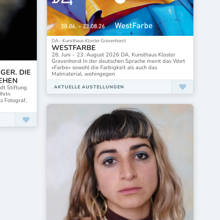
DA--Kunsthaus Kloster Gravenhorst
WESTFARBE
28. Juni – 23. August 2026 DA, Kunsthaus Kloster
Gravenhorst In der deutschen Sprache meint das Wort
»Farbe« sowohl die Farbigkeit als auch das
GER. DIE
Malmaterial, wohingegen
SEHEN
dt Stiftung
AKTUELLE AUSTELLUNGEN
UhrIn
s Fotograf,