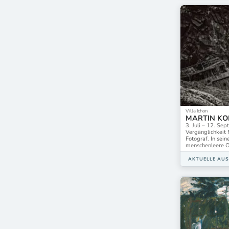
Villa Ichon
MARTIN K
3. Juli – 12. Se
Vergänglichkeit 
Fotograf. In sein
menschenleere O
AKTUELLE AU