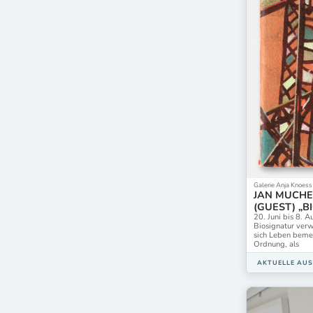
Galerie Anja Knoess
JAN MUCHE
(GUEST) „B
20. Juni bis 8. 
Biosignatur verw
sich Leben beme
Ordnung, als
AKTUELLE AU