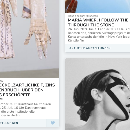
Haus der Kunst München
MARIA VMIER. I FOLLOW THE
THROUGH THE STONE
26. Juni 2026 bis 7. Februar 2027 Haus d
Rahmen des jährlichen Auftragsprojekts i
Kunst untersucht der*die in New York leb
Künstler*in
AKTUELLE AUSTELLUNGEN
en
ECKE „ZÄRTLICHKEIT, ZINS
NBRUCH. ÜBER DEN
S ERSCHÖPFTE
“
ovember 2026 Kunsthaus Kaufbeuren
 25. Juli, 16 Uhr Das Kunsthaus
die erste institutionelle
 der in Berlin
STELLUNGEN