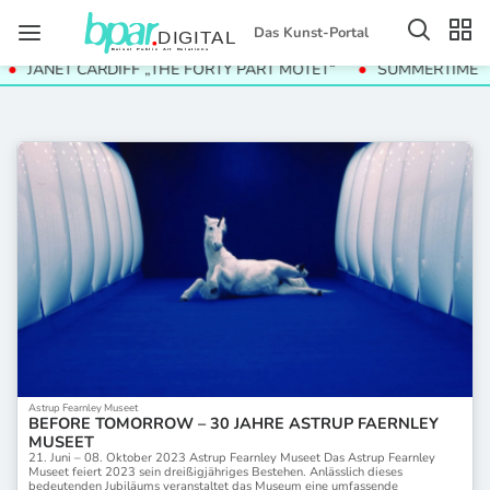
Das Kunst-Portal
JANET CARDIFF „THE FORTY PART MOTET“
SUMMERTIME
Astrup Fearnley Museet
BEFORE TOMORROW – 30 JAHRE ASTRUP FAERNLEY
MUSEET
21. Juni – 08. Oktober 2023 Astrup Fearnley Museet Das Astrup Fearnley
Museet feiert 2023 sein dreißigjähriges Bestehen. Anlässlich dieses
bedeutenden Jubiläums veranstaltet das Museum eine umfassende