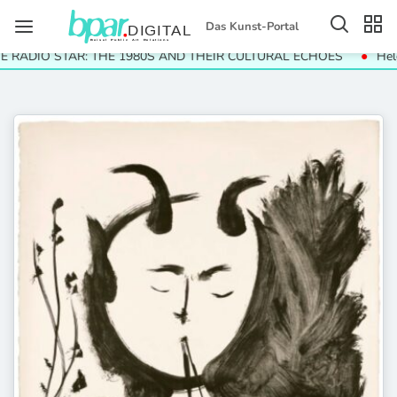
Das Kunst-Portal
DIO STAR: THE 1980S AND THEIR CULTURAL ECHOES
Helga Pa