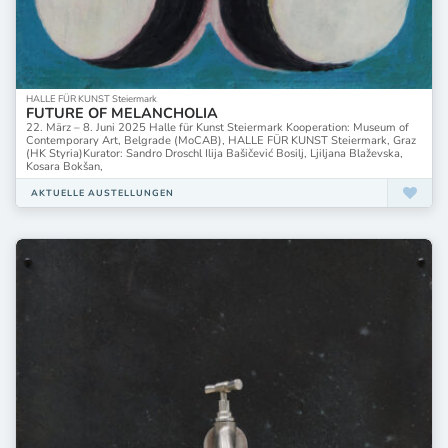
HALLE FÜR KUNST Steiermark
FUTURE OF MELANCHOLIA
22. März – 8. Juni 2025 Halle für Kunst Steiermark Kooperation: Museum of
Contemporary Art, Belgrade (MoCAB), HALLE FÜR KUNST Steiermark, Graz
(HK Styria)Kurator: Sandro Droschl Ilija Bašičević Bosilj, Ljiljana Blaževska,
Kosara Bokšan,
AKTUELLE AUSTELLUNGEN