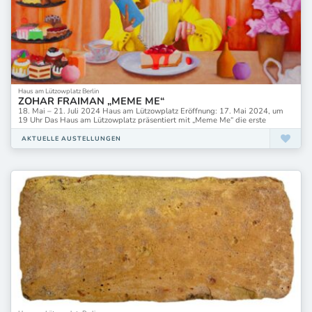
Haus am Lützowplatz Berlin
ZOHAR FRAIMAN „MEME ME“
18. Mai – 21. Juli 2024 Haus am Lützowplatz Eröffnung: 17. Mai 2024, um
19 Uhr Das Haus am Lützowplatz präsentiert mit „Meme Me“ die erste
AKTUELLE AUSTELLUNGEN