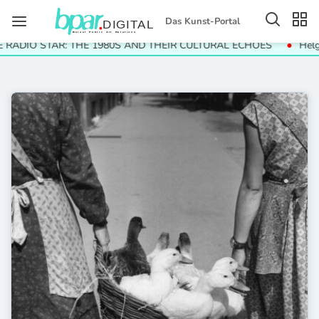
Das Kunst-Portal
 STAR: THE 1980S AND THEIR CULTURAL ECHOES
Helga Paris.