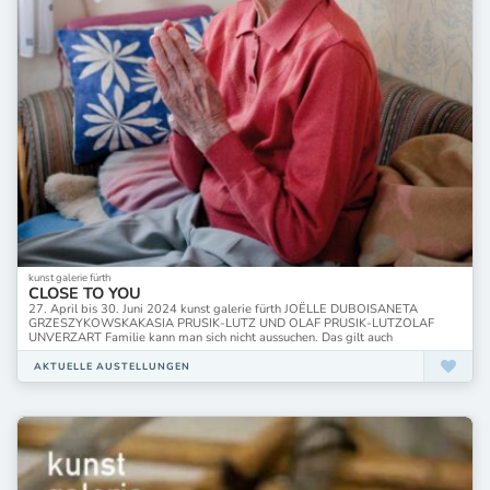
kunst galerie fürth
CLOSE TO YOU
27. April bis 30. Juni 2024 kunst galerie fürth JOËLLE DUBOISANETA
GRZESZYKOWSKAKASIA PRUSIK-LUTZ UND OLAF PRUSIK-LUTZOLAF
UNVERZART Familie kann man sich nicht aussuchen. Das gilt auch
AKTUELLE AUSTELLUNGEN