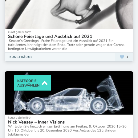
kunst galerie fürth
Schöne Feiertage und Ausblick auf 2021
Season’s Greetings! Frohe Feiertage und ein Ausblick auf 2021 Ein
turbulentes Jahr neigt sich dem Ende. Trotz oder gerade wegen der Corona
bedingten Unwägbarkeiten waren die
1
KUNSTRÄUME
KATEGORIE
AUSWÄHLEN
kunst galerie fürth
Nick Veasey – Inner Visions
Wir laden Sie herzlich ein zur Eröffnung am Freitag, 9. Oktober 2020 15-20
Uhr 10. Oktober bis 20. Dezember 2020 Aus Anlass des 125jährigen
Jubiläums der