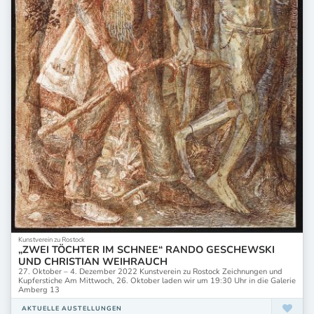
Kunstverein zu Rostock
„ZWEI TÖCHTER IM SCHNEE“ RANDO GESCHEWSKI
UND CHRISTIAN WEIHRAUCH
27. Oktober – 4. Dezember 2022 Kunstverein zu Rostock Zeichnungen und
Kupferstiche Am Mittwoch, 26. Oktober laden wir um 19:30 Uhr in die Galerie
Amberg 13
AKTUELLE AUSTELLUNGEN